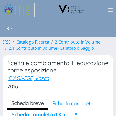
IRIS
IRIS
Catalogo Ricerca
2 Contributo in Volume
2.1 Contributo in volume (Capitolo o Saggio)
Scelta e cambiamento. L’educazione
come esposizione
D'AGNESE, Vasco
2016
Scheda breve
Scheda completa
Scheda completa (DC)