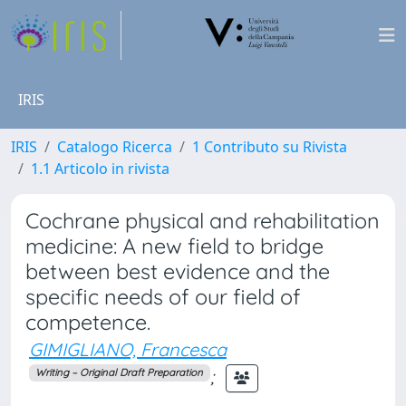
IRIS
IRIS
Catalogo Ricerca
1 Contributo su Rivista
1.1 Articolo in rivista
Cochrane physical and rehabilitation
medicine: A new field to bridge
between best evidence and the
specific needs of our field of
competence.
GIMIGLIANO, Francesca
;
Writing – Original Draft Preparation