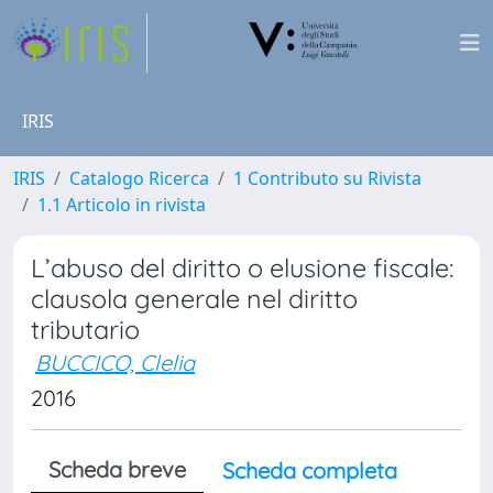
IRIS
IRIS
Catalogo Ricerca
1 Contributo su Rivista
1.1 Articolo in rivista
L’abuso del diritto o elusione fiscale:
clausola generale nel diritto
tributario
BUCCICO, Clelia
2016
Scheda breve
Scheda completa