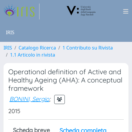
IRIS
IRIS
Catalogo Ricerca
1 Contributo su Rivista
1.1 Articolo in rivista
Operational definition of Active and
Healthy Ageing (AHA): A conceptual
framework
BONINI, Sergio
;
2015
Scheda breve
Scheda completa