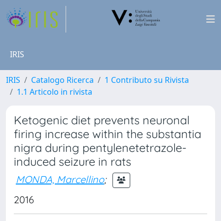
IRIS
IRIS
Catalogo Ricerca
1 Contributo su Rivista
1.1 Articolo in rivista
Ketogenic diet prevents neuronal
firing increase within the substantia
nigra during pentylenetetrazole-
induced seizure in rats
MONDA, Marcellino
;
2016