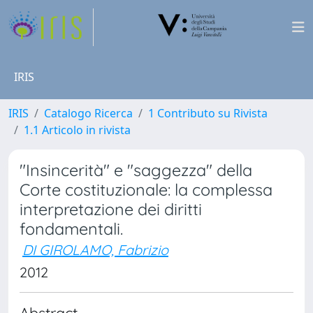
IRIS
IRIS
Catalogo Ricerca
1 Contributo su Rivista
1.1 Articolo in rivista
"Insincerità" e "saggezza" della
Corte costituzionale: la complessa
interpretazione dei diritti
fondamentali.
DI GIROLAMO, Fabrizio
2012
Abstract