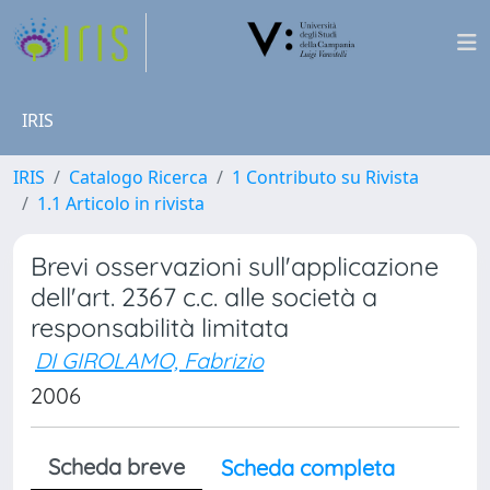
IRIS
IRIS
Catalogo Ricerca
1 Contributo su Rivista
1.1 Articolo in rivista
Brevi osservazioni sull'applicazione
dell'art. 2367 c.c. alle società a
responsabilità limitata
DI GIROLAMO, Fabrizio
2006
Scheda breve
Scheda completa