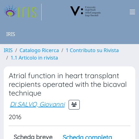
IRIS
IRIS
Catalogo Ricerca
1 Contributo su Rivista
1.1 Articolo in rivista
Atrial function in heart transplant
recipients operated with the bicaval
technique
DI SALVO, Giovanni
2016
Scheda breve
Scheda completa