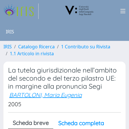
IRIS
IRIS
Catalogo Ricerca
1 Contributo su Rivista
1.1 Articolo in rivista
La tutela giurisdizionale nell’ambito
del secondo e del terzo pilastro UE:
in margine alla pronuncia Segi
BARTOLONI, Maria Eugenia
2005
Scheda breve
Scheda completa