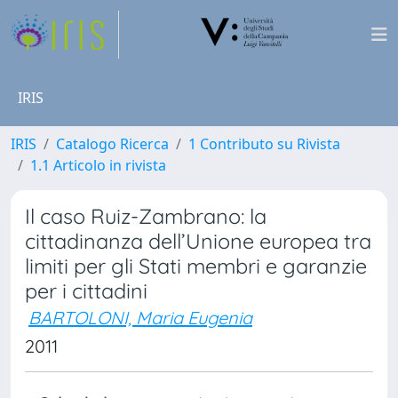
IRIS
IRIS
Catalogo Ricerca
1 Contributo su Rivista
1.1 Articolo in rivista
Il caso Ruiz-Zambrano: la
cittadinanza dell’Unione europea tra
limiti per gli Stati membri e garanzie
per i cittadini
BARTOLONI, Maria Eugenia
2011