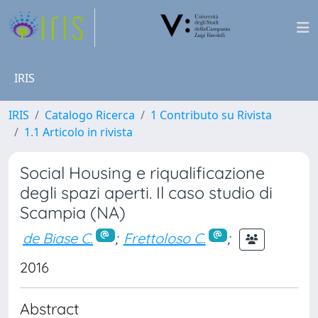
IRIS
IRIS
Catalogo Ricerca
1 Contributo su Rivista
1.1 Articolo in rivista
Social Housing e riqualificazione
degli spazi aperti. Il caso studio di
Scampia (NA)
de Biase C.
;
Frettoloso C.
;
2016
Abstract