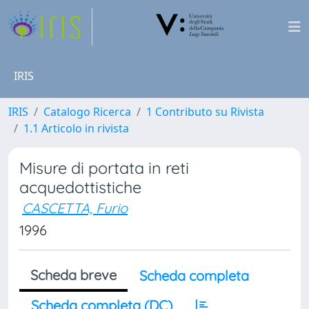
IRIS
IRIS
Catalogo Ricerca
1 Contributo su Rivista
1.1 Articolo in rivista
Misure di portata in reti
acquedottistiche
CASCETTA, Furio
1996
Scheda breve
Scheda completa
Scheda completa (DC)