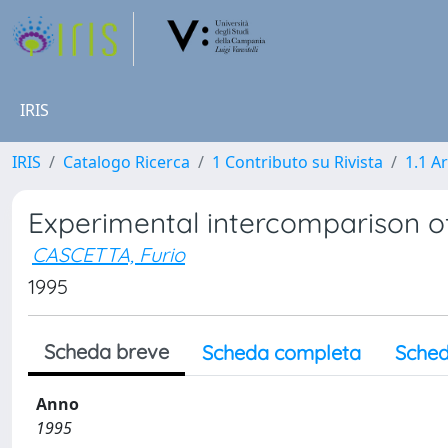
IRIS
IRIS
Catalogo Ricerca
1 Contributo su Rivista
1.1 Ar
Experimental intercomparison 
CASCETTA, Furio
1995
Scheda breve
Scheda completa
Sched
Anno
1995