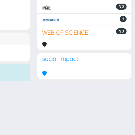
ND
1
ND
social impact