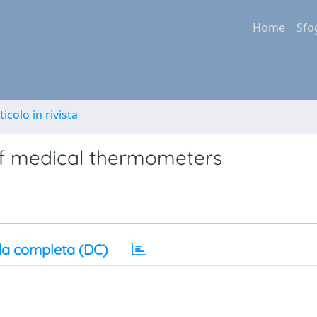
Home
Sfo
ticolo in rivista
of medical thermometers
a completa (DC)