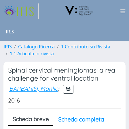
IRIS
IRIS
Catalogo Ricerca
1 Contributo su Rivista
1.1 Articolo in rivista
Spinal cervical meningiomas: a real
challenge for ventral location
BARBARISI, Manlio
;
2016
Scheda breve
Scheda completa