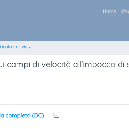
Home
Sfo
ticolo in rivista
i campi di velocità all'imbocco di 
a completa (DC)