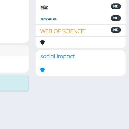
ND
ND
ND
social impact