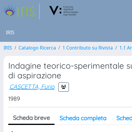
IRIS
IRIS
Catalogo Ricerca
1 Contributo su Rivista
1.1 Ar
Indagine teorico-sperimentale su
di aspirazione
CASCETTA, Furio
1989
Scheda breve
Scheda completa
Sched