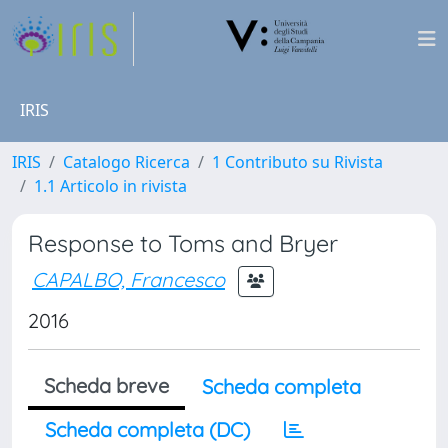
IRIS
IRIS
Catalogo Ricerca
1 Contributo su Rivista
1.1 Articolo in rivista
Response to Toms and Bryer
CAPALBO, Francesco
2016
Scheda breve
Scheda completa
Scheda completa (DC)