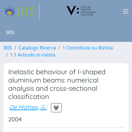
IRIS
IRIS
Catalogo Ricerca
1 Contributo su Rivista
1.1 Articolo in rivista
Inelastic behaviour of I-shaped
aluminium beams: numerical
analysis and cross-sectional
classification
De Matteis, G.
;
2004