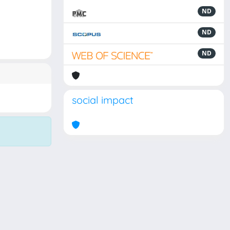
ND
ND
ND
social impact