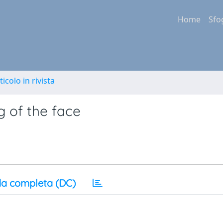
Home
Sfo
ticolo in rivista
g of the face
a completa (DC)