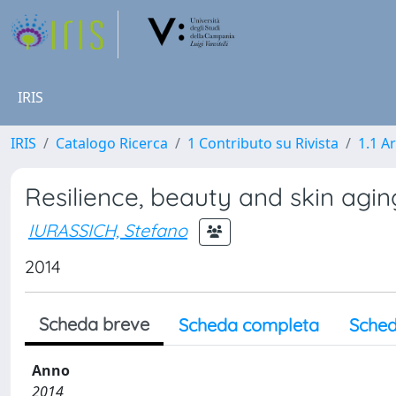
IRIS
IRIS
Catalogo Ricerca
1 Contributo su Rivista
1.1 Ar
Resilience, beauty and skin agin
IURASSICH, Stefano
2014
Scheda breve
Scheda completa
Sched
Anno
2014