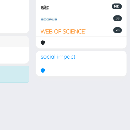
ND
38
28
social impact