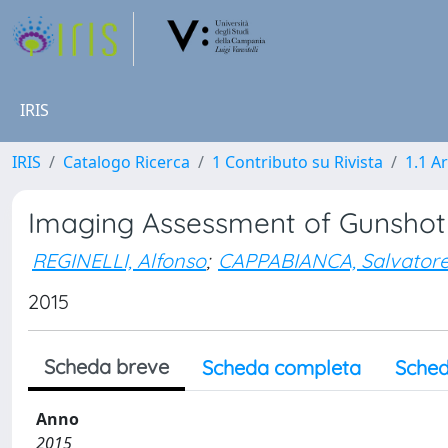
IRIS
IRIS
Catalogo Ricerca
1 Contributo su Rivista
1.1 Ar
Imaging Assessment of Gunsho
REGINELLI, Alfonso
;
CAPPABIANCA, Salvator
2015
Scheda breve
Scheda completa
Sched
Anno
2015