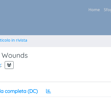
Home
Sfo
ticolo in rivista
t Wounds
e
;
a completa (DC)