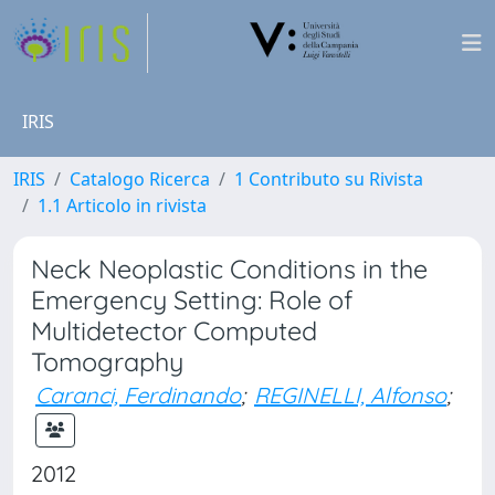
IRIS
IRIS
Catalogo Ricerca
1 Contributo su Rivista
1.1 Articolo in rivista
Neck Neoplastic Conditions in the
Emergency Setting: Role of
Multidetector Computed
Tomography
Caranci, Ferdinando
;
REGINELLI, Alfonso
;
2012