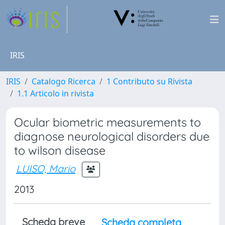
IRIS
IRIS
Catalogo Ricerca
1 Contributo su Rivista
1.1 Articolo in rivista
Ocular biometric measurements to
diagnose neurological disorders due
to wilson disease
LUISO, Mario
2013
Scheda breve
Scheda completa