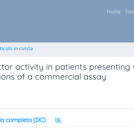
Home
Sfo
ticolo in rivista
or activity in patients presenting 
tions of a commercial assay
a completa (DC)