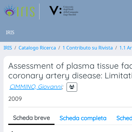
IRIS
IRIS
Catalogo Ricerca
1 Contributo su Rivista
1.1 Ar
Assessment of plasma tissue fact
coronary artery disease: Limita
CIMMINO, Giovanni
;
2009
Scheda breve
Scheda completa
Sched