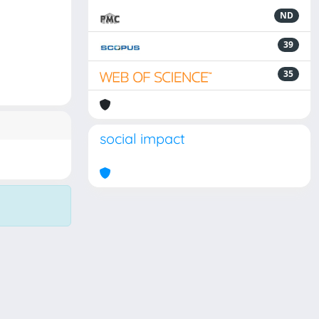
ND
39
35
social impact