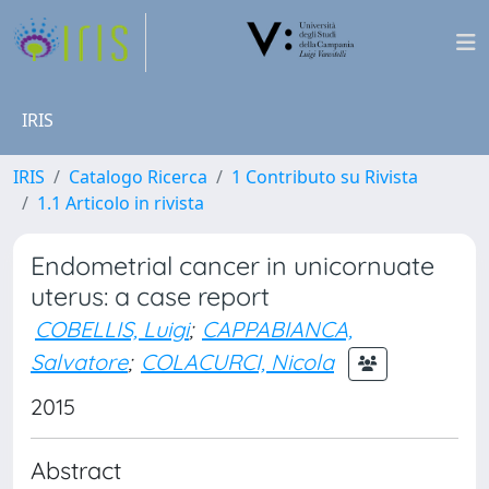
IRIS
IRIS
Catalogo Ricerca
1 Contributo su Rivista
1.1 Articolo in rivista
Endometrial cancer in unicornuate
uterus: a case report
COBELLIS, Luigi
;
CAPPABIANCA,
Salvatore
;
COLACURCI, Nicola
2015
Abstract