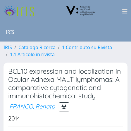
IRIS
IRIS
Catalogo Ricerca
1 Contributo su Rivista
1.1 Articolo in rivista
BCL10 expression and localization in
Ocular Adnexa MALT lymphomas: A
comparative cytogenetic and
immunohistochemical study
FRANCO, Renato
2014