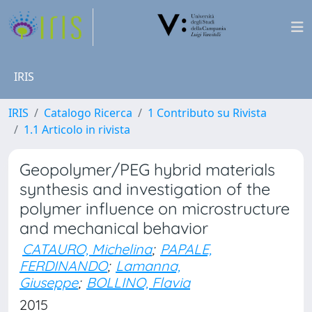
IRIS
IRIS
Catalogo Ricerca
1 Contributo su Rivista
1.1 Articolo in rivista
Geopolymer/PEG hybrid materials
synthesis and investigation of the
polymer influence on microstructure
and mechanical behavior
CATAURO, Michelina
;
PAPALE,
FERDINANDO
;
Lamanna,
Giuseppe
;
BOLLINO, Flavia
2015