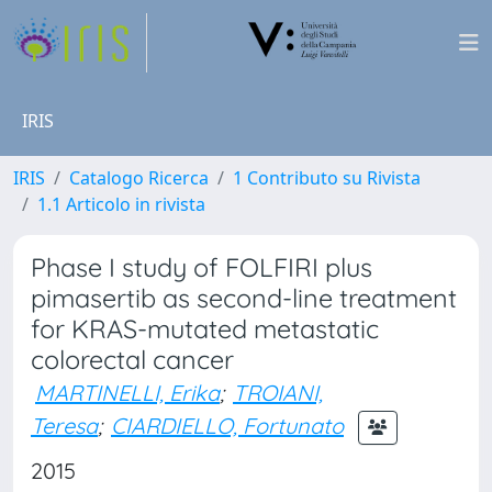
IRIS
IRIS
Catalogo Ricerca
1 Contributo su Rivista
1.1 Articolo in rivista
Phase I study of FOLFIRI plus
pimasertib as second-line treatment
for KRAS-mutated metastatic
colorectal cancer
MARTINELLI, Erika
;
TROIANI,
Teresa
;
CIARDIELLO, Fortunato
2015