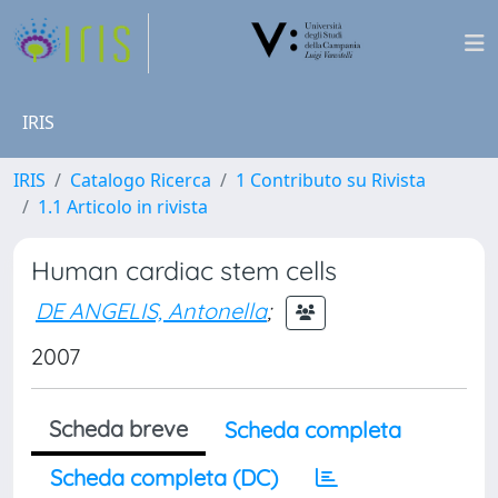
IRIS
IRIS
Catalogo Ricerca
1 Contributo su Rivista
1.1 Articolo in rivista
Human cardiac stem cells
DE ANGELIS, Antonella
;
2007
Scheda breve
Scheda completa
Scheda completa (DC)