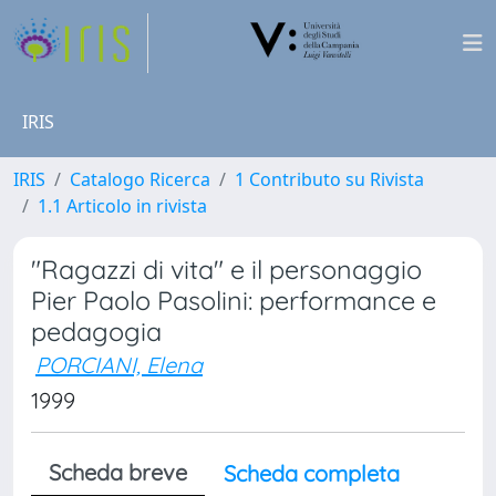
IRIS
IRIS
Catalogo Ricerca
1 Contributo su Rivista
1.1 Articolo in rivista
"Ragazzi di vita" e il personaggio
Pier Paolo Pasolini: performance e
pedagogia
PORCIANI, Elena
1999
Scheda breve
Scheda completa