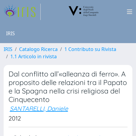
IRIS
IRIS
Catalogo Ricerca
1 Contributo su Rivista
1.1 Articolo in rivista
Dal conflitto all’«alleanza di ferro». A
proposito delle relazioni tra il Papato
e la Spagna nella crisi religiosa del
Cinquecento
SANTARELLI, Daniele
2012