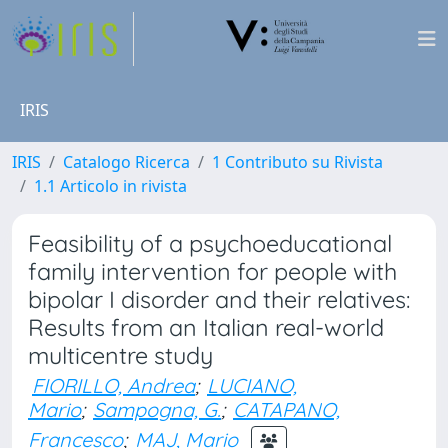
IRIS
IRIS
Catalogo Ricerca
1 Contributo su Rivista
1.1 Articolo in rivista
Feasibility of a psychoeducational
family intervention for people with
bipolar I disorder and their relatives:
Results from an Italian real-world
multicentre study
FIORILLO, Andrea
;
LUCIANO,
Mario
;
Sampogna, G.
;
CATAPANO,
Francesco
;
MAJ, Mario