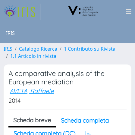
IRIS
IRIS
Catalogo Ricerca
1 Contributo su Rivista
1.1 Articolo in rivista
A comparative analysis of the
European mediation
AVETA, Raffaele
2014
Scheda breve
Scheda completa
Scheda completa (DC)