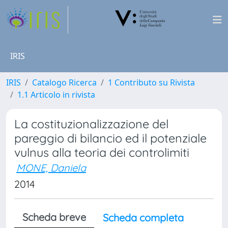
IRIS
IRIS
Catalogo Ricerca
1 Contributo su Rivista
1.1 Articolo in rivista
La costituzionalizzazione del
pareggio di bilancio ed il potenziale
vulnus alla teoria dei controlimiti
MONE, Daniela
2014
Scheda breve
Scheda completa