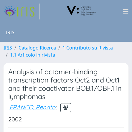
IRIS
IRIS
Catalogo Ricerca
1 Contributo su Rivista
1.1 Articolo in rivista
Analysis of octamer-binding
transcription factors Oct2 and Oct1
and their coactivator BOB.1/OBF.1 in
lymphomas
FRANCO, Renato
;
2002