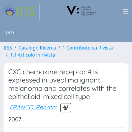
IRIS
IRIS
Catalogo Ricerca
1 Contributo su Rivista
1.1 Articolo in rivista
CXC chemokine receptor 4 is
expressed in uveal malignant
melanoma and correlates with the
epithelioid-mixed cell type
FRANCO, Renato
;
2007