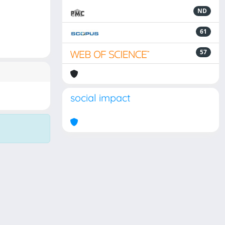
ND
61
57
social impact