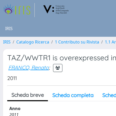
IRIS
IRIS
Catalogo Ricerca
1 Contributo su Rivista
1.1 Ar
TAZ/WWTR1 is overexpressed in 
FRANCO, Renato
;
2011
Scheda breve
Scheda completa
Sched
Anno
2011