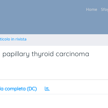
Home
Sfo
ticolo in rivista
papillary thyroid carcinoma
a completa (DC)