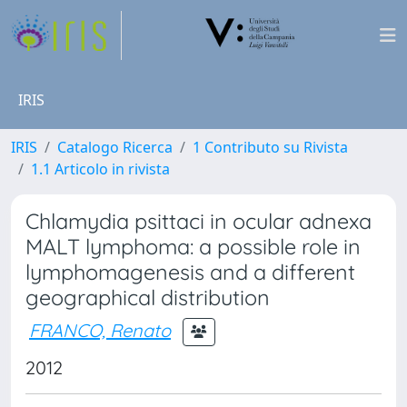
IRIS
IRIS
Catalogo Ricerca
1 Contributo su Rivista
1.1 Articolo in rivista
Chlamydia psittaci in ocular adnexa
MALT lymphoma: a possible role in
lymphomagenesis and a different
geographical distribution
FRANCO, Renato
2012