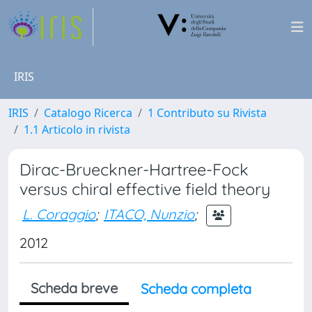
IRIS
IRIS
Catalogo Ricerca
1 Contributo su Rivista
1.1 Articolo in rivista
Dirac-Brueckner-Hartree-Fock
versus chiral effective field theory
L. Coraggio
;
ITACO, Nunzio
;
2012
Scheda breve
Scheda completa