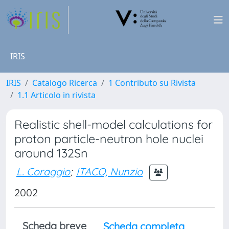
IRIS
IRIS
Catalogo Ricerca
1 Contributo su Rivista
1.1 Articolo in rivista
Realistic shell-model calculations for
proton particle-neutron hole nuclei
around 132Sn
L. Coraggio
;
ITACO, Nunzio
2002
Scheda breve
Scheda completa