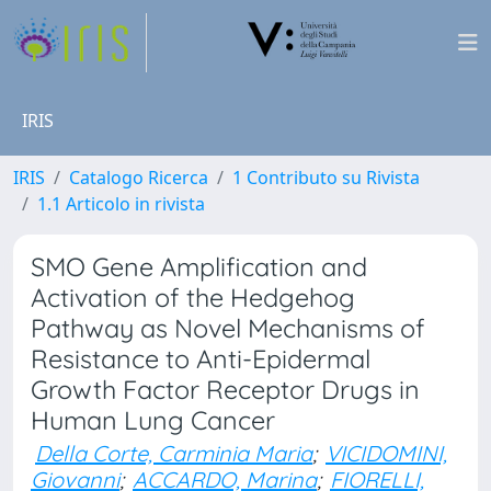
IRIS
IRIS
Catalogo Ricerca
1 Contributo su Rivista
1.1 Articolo in rivista
SMO Gene Amplification and
Activation of the Hedgehog
Pathway as Novel Mechanisms of
Resistance to Anti-Epidermal
Growth Factor Receptor Drugs in
Human Lung Cancer
Della Corte, Carminia Maria
;
VICIDOMINI,
Giovanni
;
ACCARDO, Marina
;
FIORELLI,