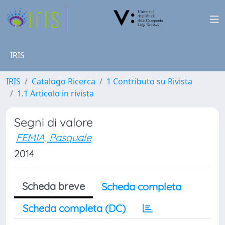
IRIS
IRIS
Catalogo Ricerca
1 Contributo su Rivista
1.1 Articolo in rivista
Segni di valore
FEMIA, Pasquale
2014
Scheda breve
Scheda completa
Scheda completa (DC)