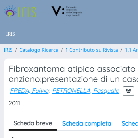
IRIS
IRIS
Catalogo Ricerca
1 Contributo su Rivista
1.1 Ar
Fibroxantoma atipico associato 
anziano:presentazione di un caso
FREDA, Fulvio
;
PETRONELLA, Pasquale
2011
Scheda breve
Scheda completa
Sched