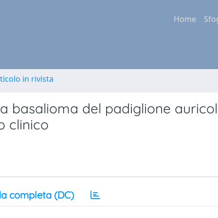
Home
Sfo
ticolo in rivista
a basalioma del padiglione auricol
 clinico
a completa (DC)