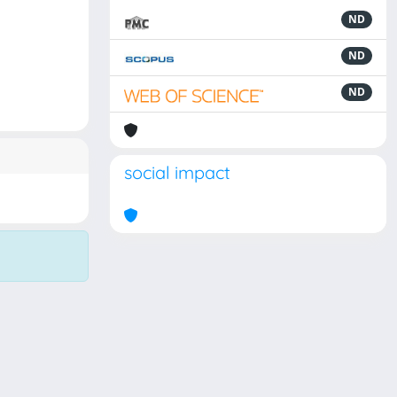
ND
ND
ND
social impact