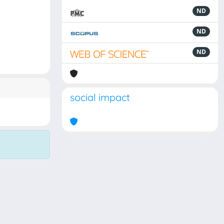
ND
ND
ND
social impact