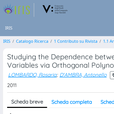
IRIS
IRIS
Catalogo Ricerca
1 Contributo su Rivista
1.1 Ar
Studying the Dependence betwe
Variables via Orthogonal Polyn
LOMBARDO, Rosaria
;
D'AMBRA, Antonello
2011
Scheda breve
Scheda completa
Sched