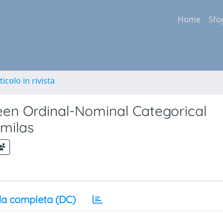
Home
Sfo
ticolo in rivista
en Ordinal-Nominal Categorical
omilas
a completa (DC)