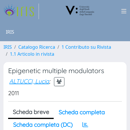
IRIS
IRIS
Catalogo Ricerca
1 Contributo su Rivista
1.1 Articolo in rivista
Epigenetic multiple modulators
ALTUCCI, Lucia
;
2011
Scheda breve
Scheda completa
Scheda completa (DC)