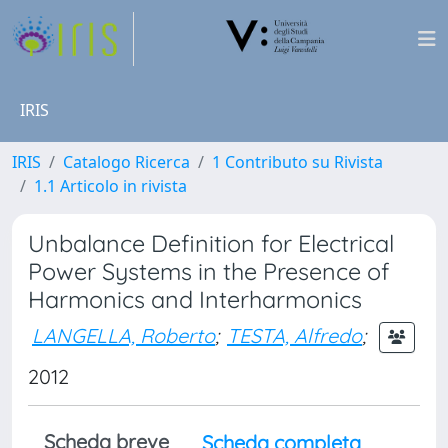
IRIS
IRIS
Catalogo Ricerca
1 Contributo su Rivista
1.1 Articolo in rivista
Unbalance Definition for Electrical
Power Systems in the Presence of
Harmonics and Interharmonics
LANGELLA, Roberto
;
TESTA, Alfredo
;
2012
Scheda breve
Scheda completa