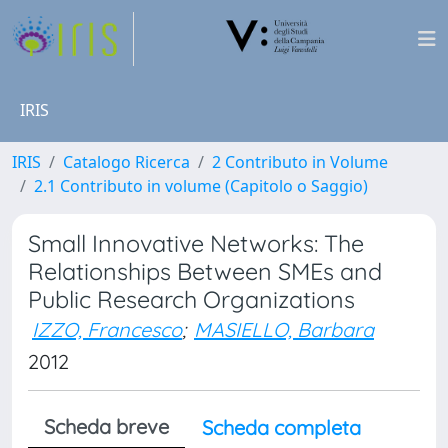
IRIS
IRIS
Catalogo Ricerca
2 Contributo in Volume
2.1 Contributo in volume (Capitolo o Saggio)
Small Innovative Networks: The
Relationships Between SMEs and
Public Research Organizations
IZZO, Francesco
;
MASIELLO, Barbara
2012
Scheda breve
Scheda completa