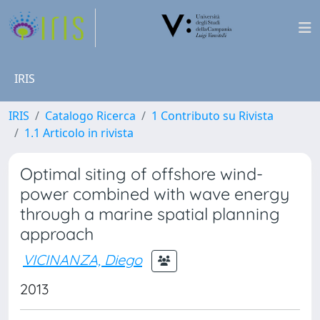
IRIS
IRIS
Catalogo Ricerca
1 Contributo su Rivista
1.1 Articolo in rivista
Optimal siting of offshore wind-
power combined with wave energy
through a marine spatial planning
approach
VICINANZA, Diego
2013