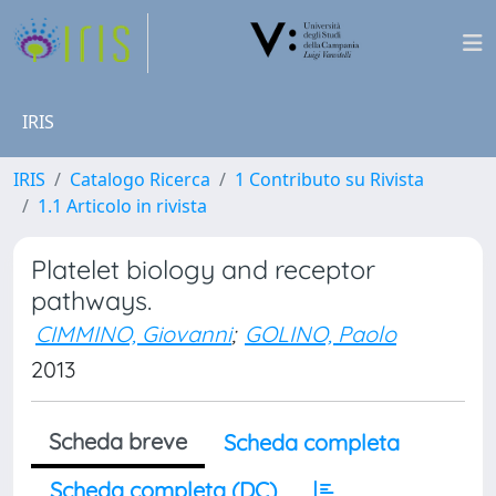
IRIS
IRIS
Catalogo Ricerca
1 Contributo su Rivista
1.1 Articolo in rivista
Platelet biology and receptor
pathways.
CIMMINO, Giovanni
;
GOLINO, Paolo
2013
Scheda breve
Scheda completa
Scheda completa (DC)