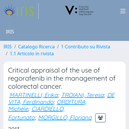
IRIS
IRIS
Catalogo Ricerca
1 Contributo su Rivista
1.1 Articolo in rivista
Critical appraisal of the use of
regorafenib in the management of
colorectal cancer.
MARTINELLI, Erika
;
TROIANI, Teresa
;
DE
VITA, Ferdinando
;
ORDITURA,
Michele
;
CIARDIELLO,
Fortunato
;
MORGILLO, Floriana