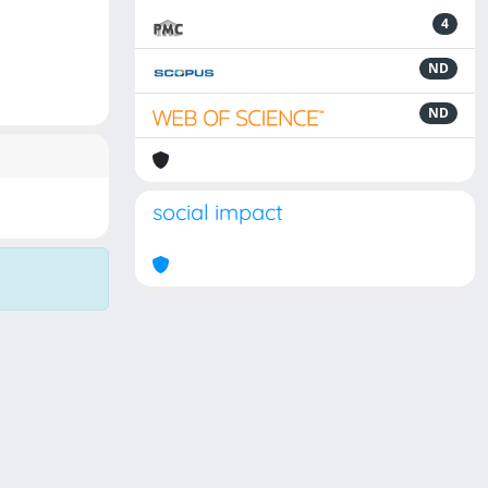
4
ND
ND
social impact