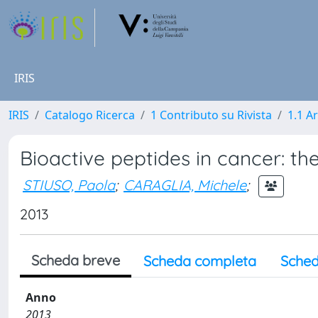
IRIS
IRIS
Catalogo Ricerca
1 Contributo su Rivista
1.1 Ar
Bioactive peptides in cancer: th
STIUSO, Paola
;
CARAGLIA, Michele
;
2013
Scheda breve
Scheda completa
Sched
Anno
2013