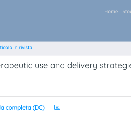
Home
Sfo
ticolo in rivista
erapeutic use and delivery strategi
a completa (DC)