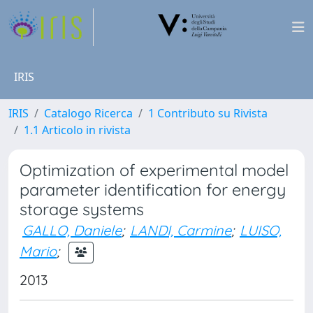
IRIS
IRIS
Catalogo Ricerca
1 Contributo su Rivista
1.1 Articolo in rivista
Optimization of experimental model
parameter identification for energy
storage systems
GALLO, Daniele
;
LANDI, Carmine
;
LUISO,
Mario
;
2013